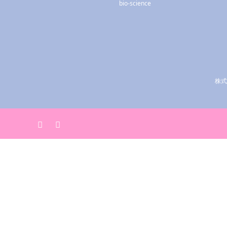
bio-science
株式