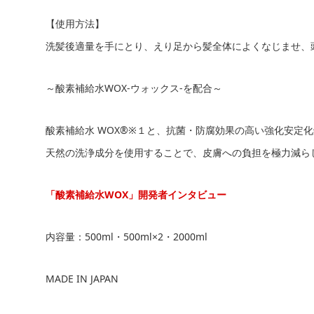
【使用方法】
洗髪後適量を手にとり、えり足から髪全体によくなじませ、
～酸素補給水WOX-ウォックス-を配合～
酸素補給水 WOX®※１と、抗菌・防腐効果の高い強化安定
天然の洗浄成分を使用することで、皮膚への負担を極力減ら
「酸素補給水WOX」開発者インタビュー
内容量：500ml・500ml×2・2000ml
MADE IN JAPAN