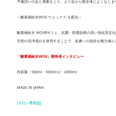
予備洗いのあと適量をとり、えり足から髪全体によくなじま
～酸素補給水WOX-ウォックス-を配合～
酸素補給水 WOX®※１と、抗菌・防腐効果の高い強化安定
天然の洗浄成分を使用することで、皮膚への負担を極力減ら
「酸素補給水WOX」開発者インタビュー
内容量：500ml・500ml×2・2000ml
MADE IN JAPAN
[サロン専売品
]