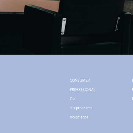
CONSUMER
PROFESSIONAL
Ola
isis procosme
bio-science